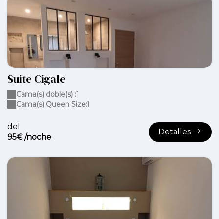
Suite Cigale
Cama(s) doble(s) :
1
Cama(s) Queen Size:
1
del
Detalles
95€ /noche