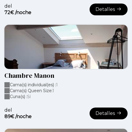
del
Detalles
72€ /noche
Chambre Manon
Cama(s) individual(es) :
1
Cama(s) Queen Size:
1
Cuna(s) :
Sí
del
Detalles
89€ /noche