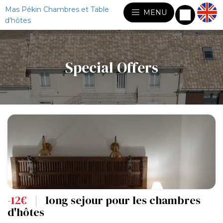
Mas Pékin Chambres et Table
MENU
d'hôtes
Special Offers
-12€
|
long sejour pour les chambres
d'hôtes