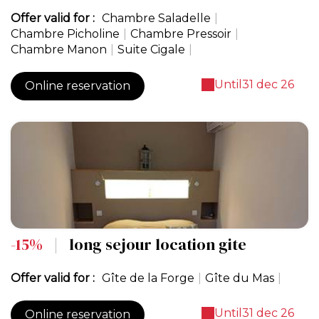
Offer valid for :
Chambre Saladelle
|
Chambre Picholine
|
Chambre Pressoir
|
Chambre Manon
|
Suite Cigale
|
Until
31 dec 26
Online reservation
-15%
|
long sejour location gite
Offer valid for :
Gîte de la Forge
|
Gîte du Mas
|
Until
31 dec 26
Online reservation