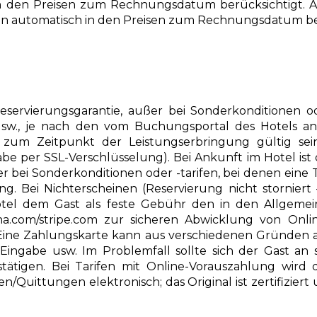
n den Preisen zum Rechnungsdatum berücksichtigt.
en automatisch in den Preisen zum Rechnungsdatum ber
ervierungsgarantie, außer bei Sonderkonditionen oder
 usw., je nach den vom Buchungsportal des Hotels
 zum Zeitpunkt der Leistungserbringung gültig sein
e per SSL-Verschlüsselung). Bei Ankunft im Hotel ist 
r bei Sonderkonditionen oder -tarifen, bei denen eine 
ung. Bei Nichterscheinen (Reservierung nicht storniert
Hotel dem Gast als feste Gebühr den in den Allgem
a.com/stripe.com zur sicheren Abwicklung von Online
 Eine Zahlungskarte kann aus verschiedenen Gründen 
fte Eingabe usw. Im Problemfall sollte sich der Gast 
ätigen. Bei Tarifen mit Online-Vorauszahlung wir
n/Quittungen elektronisch; das Original ist zertifizie