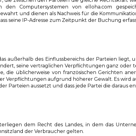
, die zwischen den Parteien die gleiche Rechtskraft wie 
n den Computersystemen von elloha.com gespeic
ewahrt und dienen als Nachweis für die Kommunikatio
dass seine IP-Adresse zum Zeitpunkt der Buchung erfass
s, das außerhalb des Einflussbereichs der Parteien lie
ert, seine vertraglichen Verpflichtungen ganz oder tei
e, die üblicherweise von französischen Gerichten ane
er Verpflichtungen aufgrund höherer Gewalt. Es wird au
er Parteien aussetzt und dass jede Partei die daraus e
erliegen dem Recht des Landes, in dem das Unterne
sitzland der Verbraucher gelten.