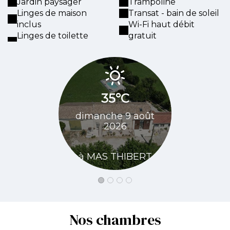
Jardin paysager
Trampoline
Linges de maison
Transat - bain de soleil
inclus
Wi-Fi haut débit
Linges de toilette
gratuit
35°C
35
dimanche 9 août
lundi 10 
2026
à MAS 
à MAS THIBERT
Nos chambres