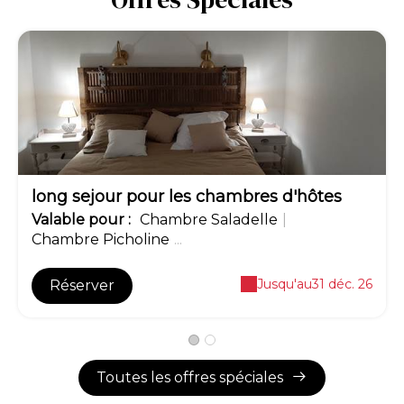
-12€
long sejour pour les chambres d'hôtes
Valable
pour
:
Chambre Saladelle
|
Chambre Picholine
...
Jusqu'au
31 déc. 26
Réserver
Toutes les offres spéciales