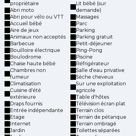
propriétaire
Lit bébé (sur
Abri moto
demande)
Abri pour vélo ou VTT
Massages
Accueil bébé
Parc
Aire de jeux
Parking
Animaux non acceptés
Parking gratuit
Barbecue
Petit-déjeuner
Bouilloire électrique
Ping-Pong
Boulodrome
Piscine
Chaise haute bébé
Réfrigérateur
Chambres non
Salle d'eau privative
fumeur
Sèche cheveux
Climatisation
Sur une exploitation
Cuisine d'été
agricole
extérieure
Table d'hôtes
Draps fournis
Télévision écran plat
Entrée indépendante
Terrain clos
Etage
Terrain de pétanque
Internet
Terrain ombragé
Jardin
Toilettes séparées