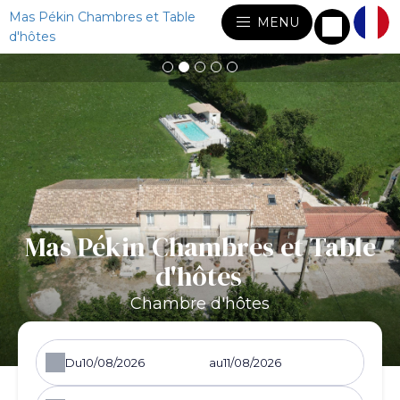
Mas Pékin Chambres et Table
MENU
d'hôtes
Mas Pékin Chambres et Table
d'hôtes
Chambre d'hôtes
Du
au