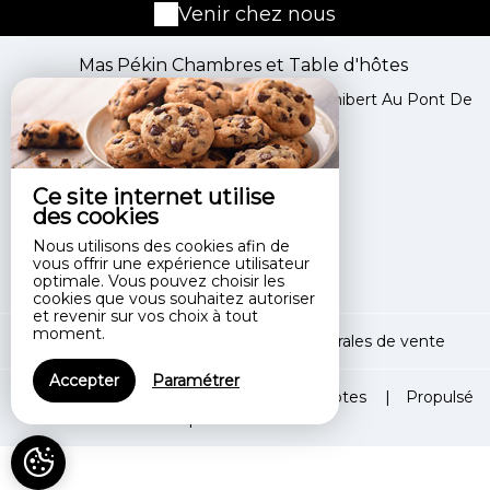
Venir chez nous
Mas Pékin Chambres et Table d'hôtes
Mas Pékin N°1451 Rd 24 Route De Mas-Thibert Au Pont De
Bompas,
Mas Pékin,
13104 MAS THIBERT - FRANCE
Ce site internet utilise
+33 6 77 19 84 19
des cookies
Contacter par email
Nous utilisons des cookies afin de
vous offrir une expérience utilisateur
optimale. Vous pouvez choisir les
cookies que vous souhaitez autoriser
et revenir sur vos choix à tout
moment.
Mentions légales
|
Conditions générales de vente
Accepter
Paramétrer
© 2026 Mas Pékin Chambres et Table d'hôtes
|
Propulsé
par