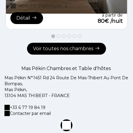
Capacité maximum : 2
à partir de
Détail
80€ /nuit
Voir toutes nos chambres
Mas Pékin Chambres et Table d'hôtes
Mas Pékin N°1451 Rd 24 Route De Mas-Thibert Au Pont De
Bompas,
Mas Pékin,
13104 MAS THIBERT - FRANCE
+33 6 77 19 84 19
Contacter par email