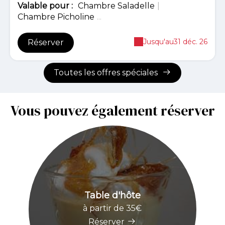
Valable
pour
:
Chambre Saladelle
|
Chambre Picholine
...
Jusqu'au
31 déc. 26
Réserver
Toutes les offres spéciales
Vous pouvez également réserver
Table d'hôte
à partir de 35€
Réserver