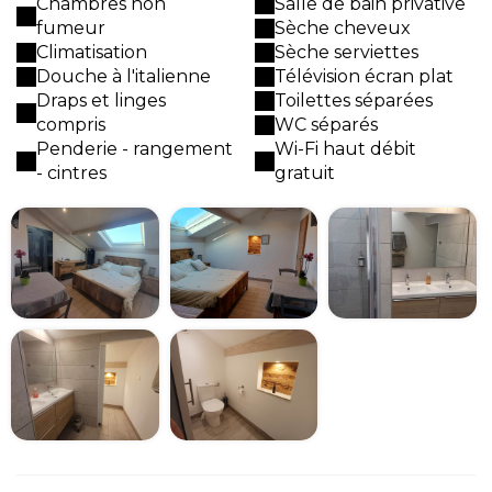
Chambres non
Salle de bain privative
fumeur
Sèche cheveux
Climatisation
Sèche serviettes
Douche à l'italienne
Télévision écran plat
Draps et linges
Toilettes séparées
compris
WC séparés
Penderie - rangement
Wi-Fi haut débit
- cintres
gratuit