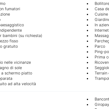
omo
Bollitor
n fumatori
Casa d
azione
Cuisine 
o
Giardin
paesaggistico
In azie
indipendente
Internet
r bambini (su richiesta)
Massag
ezzo fisso
Parche
o gratuito
Parco
Ping-p
Prima c
io nelle vicinanze
Ricover
agno di sole
Seggiol
e a schermo piatto
Terrain
eparata
Trampol
uito ad alta velocità
Bancon
Giropa