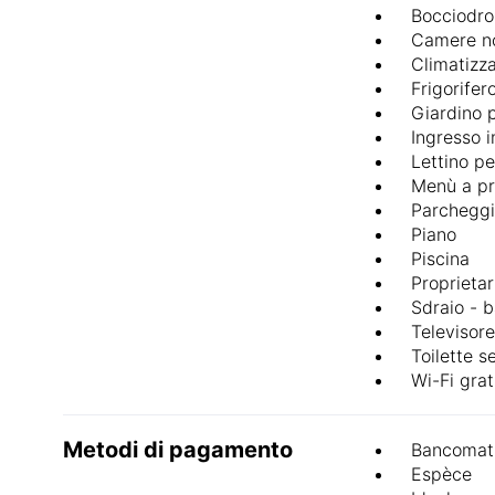
Bocciodr
Camere no
Climatizz
Frigorifer
Giardino 
Ingresso 
Lettino pe
Menù a pr
Parcheggi
Piano
Piscina
Proprietar
Sdraio - b
Televisor
Toilette s
Wi-Fi grat
Metodi di pagamento
Bancomat
Espèce