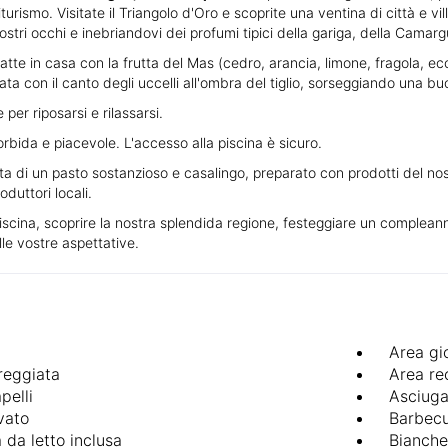
riturismo. Visitate il Triangolo d'Oro e scoprite una ventina di città e v
ri occhi e inebriandovi dei profumi tipici della gariga, della Camargue,
tte in casa con la frutta del Mas (cedro, arancia, limone, fragola, ecc
nata con il canto degli uccelli all'ombra del tiglio, sorseggiando una b
 per riposarsi e rilassarsi.
orbida e piacevole. L'accesso alla piscina è sicuro.
tta di un pasto sostanzioso e casalingo, preparato con prodotti del nostro
duttori locali.
scina, scoprire la nostra splendida regione, festeggiare un compleanno,
lle vostre aspettative.
Area gi
reggiata
Area re
pelli
Asciuga
vato
Barbec
 da letto inclusa
Bianche