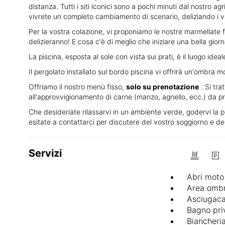
distanza. Tutti i siti iconici sono a pochi minuti dal nostro ag
vivrete un completo cambiamento di scenario, deliziando i vost
Per la vostra colazione, vi proponiamo le nostre marmellate fa
delizieranno! E cosa c'è di meglio che iniziare una bella gior
La piscina, esposta al sole con vista sui prati, è il luogo ideale
Il pergolato installato sul bordo piscina vi offrirà un'ombra m
Offriamo il nostro menù fisso,
solo su prenotazione
. Si tra
all'approvvigionamento di carne (manzo, agnello, ecc.) da pro
Che desideriate rilassarvi in un ambiente verde, godervi la pi
esitate a contattarci per discutere del vostro soggiorno e de
Servizi
Abri moto
Area omb
Asciugaca
Bagno pri
Biancheria