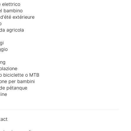
e elettrico
el bambino
d'été extérieure
o
nda agricola
gi
ggio
ong
olazione
o biciclette o MTB
one per bambini
 de pétanque
ine
tact
y