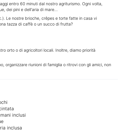
illaggi entro 60 minuti dal nostro agriturismo. Ogni volta,
 dei pini e dell'aria di mare...
.). Le nostre brioche, crêpes e torte fatte in casa vi
uona tazza di caffè o un succo di frutta?
 orto o di agricoltori locali. Inoltre, diamo priorità
 organizzare riunioni di famiglia o ritrovi con gli amici, non
ochi
cintata
mani inclusi
ue
ria inclusa