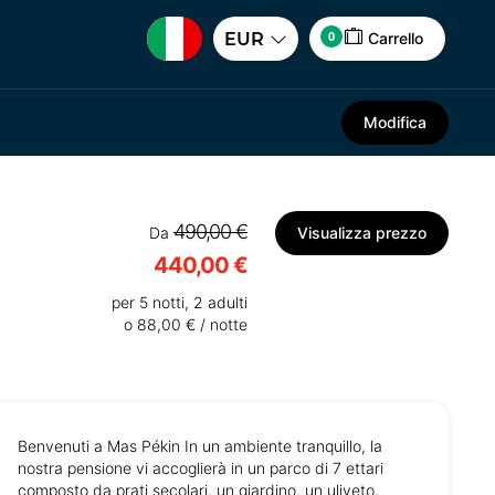
0
EUR
Carrello
Modifica
490,00 €
Da
Visualizza prezzo
440,00 €
per 5 notti, 2 adulti
o 88,00 € / notte
Benvenuti a Mas Pékin In un ambiente tranquillo, la
nostra pensione vi accoglierà in un parco di 7 ettari
composto da prati secolari, un giardino, un uliveto,